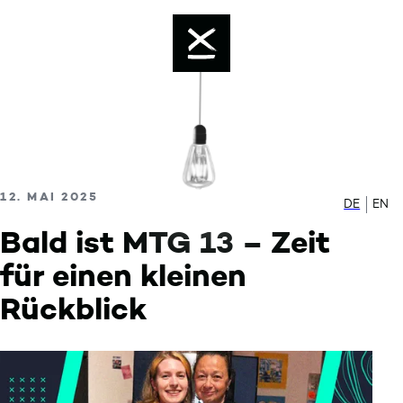
Color mode is now ""
Skip to content
Enable dark mode
VERÖFFENTLICHT AM
12. MAI 2025
DE
Zur de
EN
Sw
Bald ist MTG 13 – Zeit
für einen kleinen
Rückblick