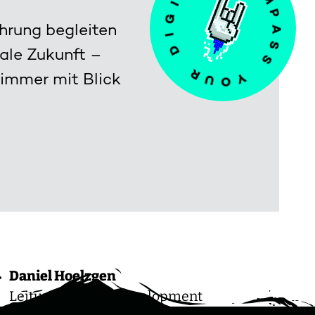
I
C
D
O
ahrung begleiten
M
R
P
tale Zukunft –
U
A
O
S
Y
 immer mit Blick
S
dIn
LinkedIn
X
Daniel Hoelzgen
Leitung Product Development