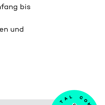
nfang bis
uen und
T
A
I
L
G