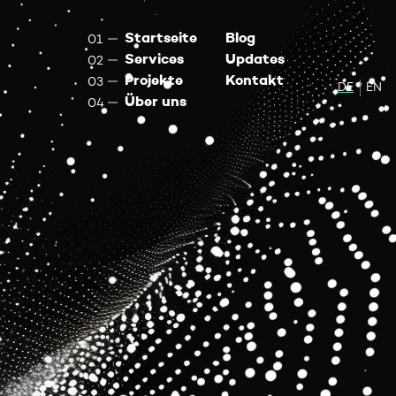
Startseite
Blog
Services
Updates
Projekte
Kontakt
DE
Zur de
EN
Sw
Über uns