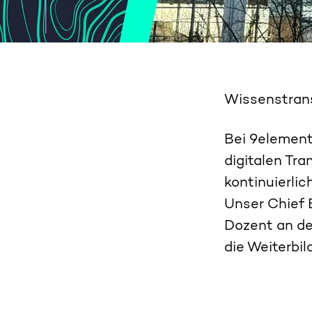
Wissenstrans
Bei 9element
digitalen Tra
kontinuierli
Unser Chief 
Dozent an d
die Weiterbil