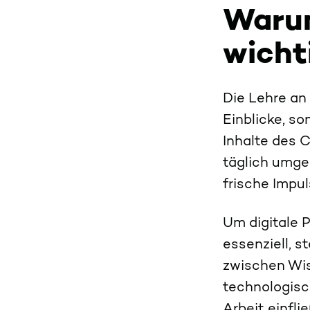
Warum
wicht
Die Lehre an
Einblicke, s
Inhalte des 
täglich umge
frische Imp
Um digitale 
essenziell, s
zwischen Wis
technologisc
Arbeit einfli