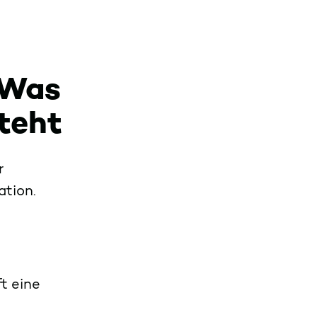
 Was
steht
r
mation.
t eine