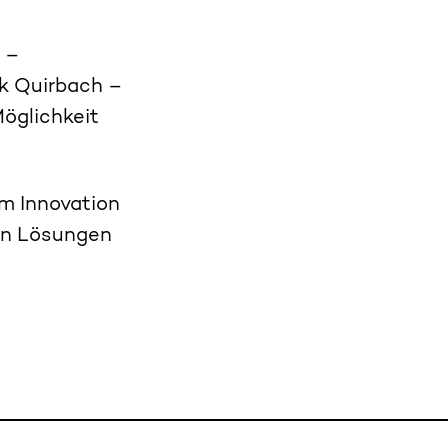
 –
nk Quirbach –
Möglichkeit
am Innovation
len Lösungen