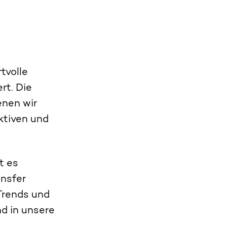
tvolle
rt. Die
enen wir
ktiven und
t es
ansfer
 Trends und
d in unsere