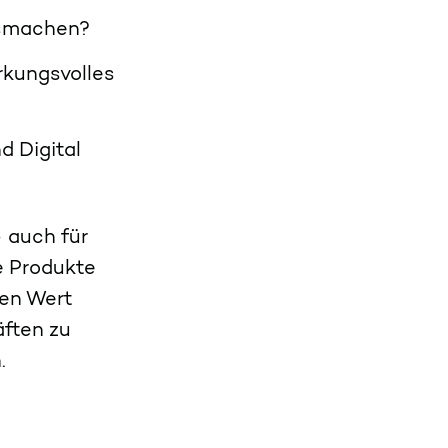
ausmachen?
rkungsvolles
d Digital
– auch für
e Produkte
ßen Wert
äften zu
n.