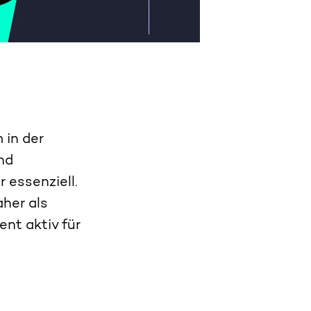
 in der
nd
 essenziell.
aher als
t aktiv für