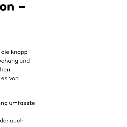
ion –
 die knapp
rschung und
chen
 es von
s.
hung umfasste
oder auch