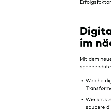
Erfolgsfakto
Digit
im nä
Mit dem neue
spannendsten
Welche dig
Transform
Wie entste
saubere d