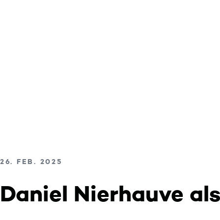
Color mode is now ""
Skip to content
VERÖFFENTLICHT AM
26. FEB. 2025
Daniel Nierhauve al