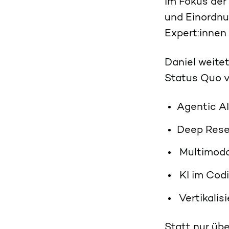
Im Fokus der
und Einordnu
Expert:innen
Daniel weite
Status Quo v
Agentic A
Deep Res
Multimoda
KI im Cod
Vertikalis
Statt nur übe