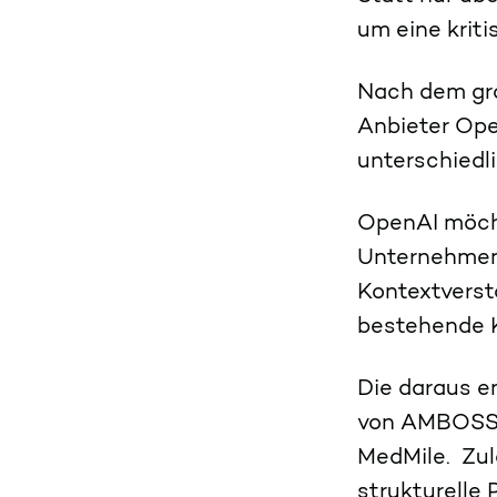
um eine krit
Nach dem gro
Anbieter Ope
unterschiedl
OpenAI möcht
Unternehmen 
Kontextverstä
bestehende 
Die daraus e
von AMBOSS a
MedMile. Zul
strukturelle