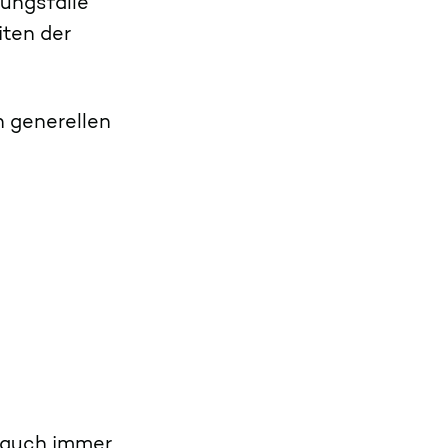
ungsfälle
iten der
n generellen
s auch immer