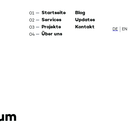
Startseite
Blog
Services
Updates
Projekte
Kontakt
DE
Zur de
EN
Sw
Über uns
rum