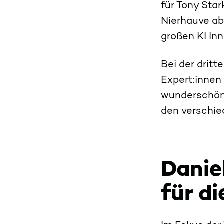
für Tony Star
Nierhauve ab
großen KI In
Bei der drit
Expert:innen
wunderschöne
den verschi
Daniel
für di