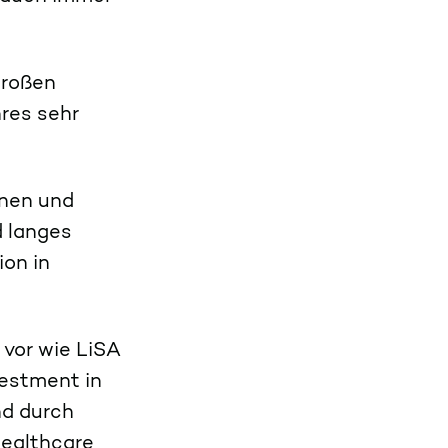
großen
res sehr
nnen und
d langes
ion in
 vor wie LiSA
vestment in
nd durch
Healthcare