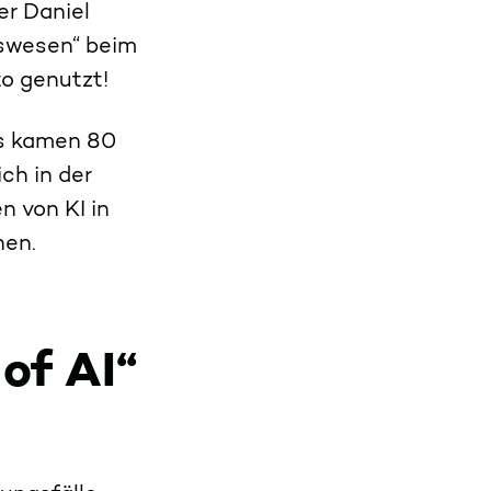
er Daniel
tswesen“ beim
to genutzt!
ts kamen 80
ch in der
 von KI in
chen.
 of AI“