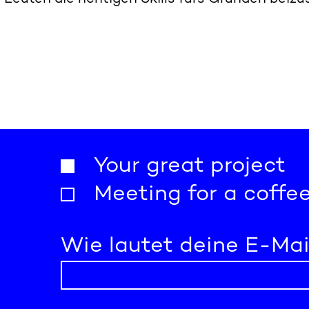
Your great project
Meeting for a coffe
Wie lautet deine E-Mai