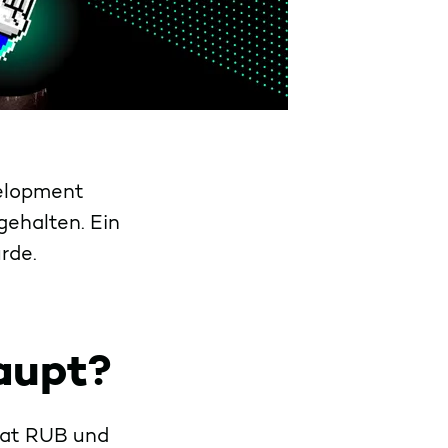
elopment
ehalten. Ein
urde.
aupt?
 at RUB und