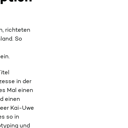
, richteten
land. So
ein.
itel
zesse in der
es Mal einen
d einen
neer Kai-Uwe
s so in
otyping und