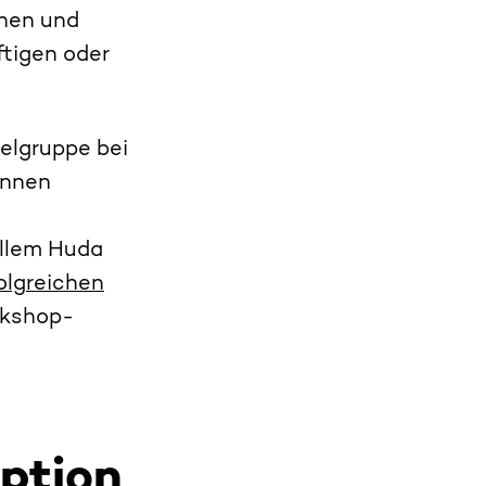
nnen und
ftigen oder
elgruppe bei
innen
illem Huda
olgreichen
rkshop-
ption