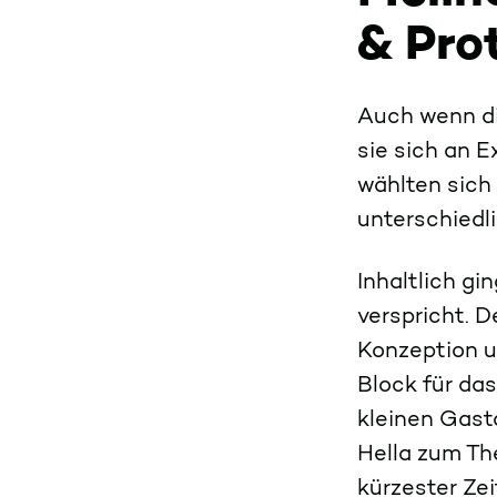
& Pro
Auch wenn di
sie sich an 
wählten sich
unterschiedl
Inhaltlich gi
verspricht. D
Konzeption u
Block für da
kleinen Gast
Hella zum Th
kürzester Ze