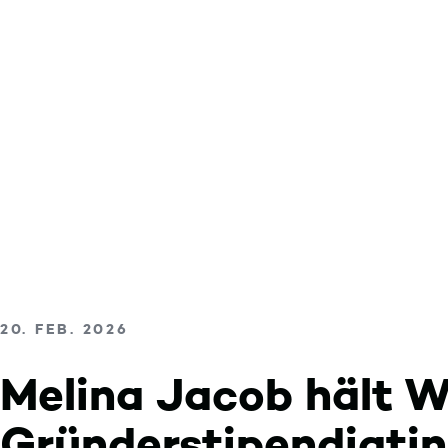
Color mode is now ""
Skip to content
VERÖFFENTLICHT AM
20. FEB. 2026
Melina Jacob hält 
Gründerstipendiati