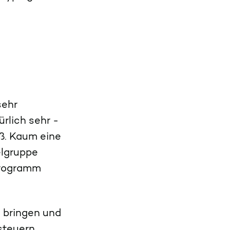
sehr
rlich sehr -
oß. Kaum eine
elgruppe
Programm
u bringen und
usteuern.