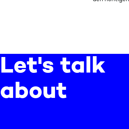
Let's talk
about