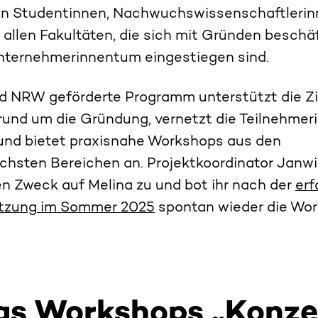
 an Studentinnen, Nachwuchswissenschaftleri
allen Fakultäten, die sich mit Gründen beschä
Unternehmerinnentum eingestiegen sind.
 NRW geförderte Programm unterstützt die Zi
 rund um die Gründung, vernetzt die Teilnehmer
und bietet praxisnahe Workshops aus den
ichsten Bereichen an. Projektkoordinator Janw
en Zweck auf Melina zu und bot ihr nach der
erf
tzung im Sommer 2025
spontan wieder die Wo
as Workshops „Konze