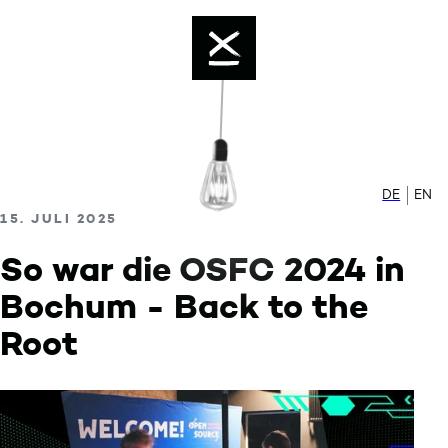
Color mode is now ""
Skip to content
Enable dark mode
DE
Zur de
EN
Sw
VERÖFFENTLICHT AM
15. JULI 2025
So war die OSFC 2024 in
Bochum - Back to the
Root