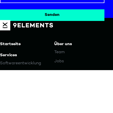
Startseite
Über uns
Team
Services
Jobs
Softwareentwicklung
Web-Entwicklung
Blog
Machine Learning / AI
Updates
Beratung & Strategie
Kontakt
Branding & Design
9elements Cyber
Konzeption & UX
Security