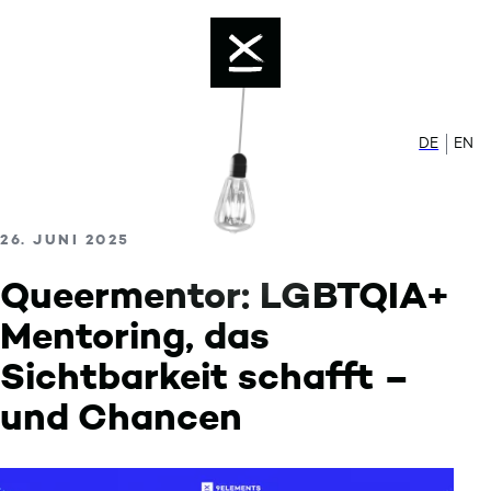
Color mode is now ""
Skip to content
Enable dark mode
DE
Zur de
EN
Sw
VERÖFFENTLICHT AM
26. JUNI 2025
Queermentor: LGBTQIA+
Mentoring, das
Sichtbarkeit schafft –
und Chancen