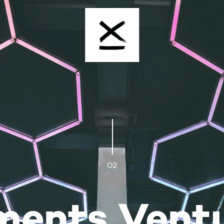
02
ments Vent