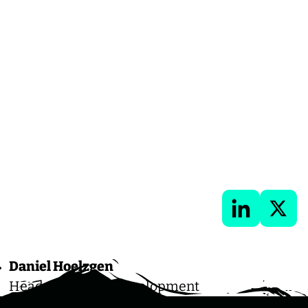
dIn
LinkedIn
X
Daniel Hoelzgen
Head of Product Development